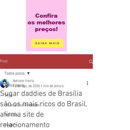
Post
Todos posts
Adriano Vieira
Todos posts
12 de ago. de 2020
1 min de leitura
Sugar daddies de Brasília
Sexo
são os mais ricos do Brasil,
Dicas e Curiosidades
afirma site de
Noticias
relacionamento
Viagem