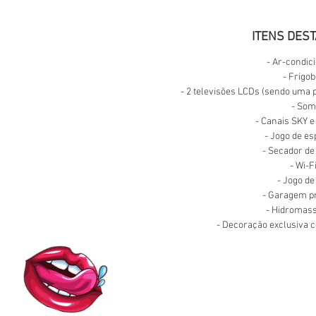
ITENS DEST
- Ar-condic
- Frigo
- 2 televisões LCDs (sendo uma
- So
- Canais SKY e
- Jogo de e
- Secador de
- Wi-F
- Jogo de
- Garagem pr
- Hidroma
- Decoração exclusiva 