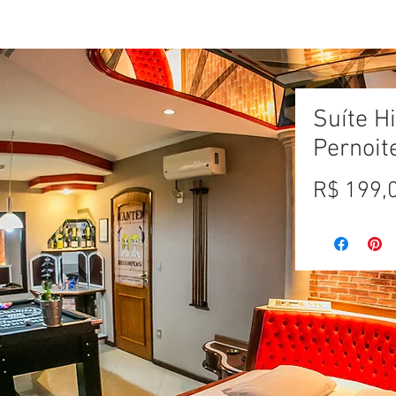
IZAÇÃO
RESERVAR
SUITES
CARDÁPIO
BLOG
Suíte H
Pernoit
R$ 199,