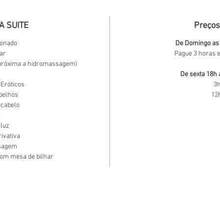
A SUITE
Preços
ionado
De Domingo as 
bar
Pague 3 horas e
 próxima a hidromassagem)
m
De sexta 18h 
 Eróticos
3h
spelhos
12
 cabelo
i
 luz
ivativa
ssagem
com mesa de bilhar