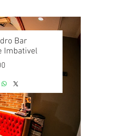
GRUPOS
CONTATO
idro Bar
e Imbativel
Preço
00