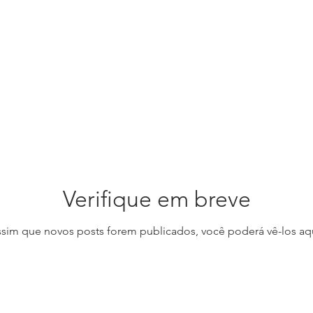
IZAÇÃO
RESERVAR
SUITES
CARDÁPIO
BLOG
Verifique em breve
ssim que novos posts forem publicados, você poderá vê-los aqu